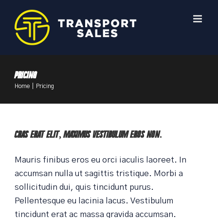
Skip
to
content
Pricing
Home
|
Pricing
Cras erat elit, maximus vestibulum eros non.
Mauris finibus eros eu orci iaculis laoreet. In
accumsan nulla ut sagittis tristique. Morbi a
sollicitudin dui, quis tincidunt purus.
Pellentesque eu lacinia lacus. Vestibulum
tincidunt erat ac massa gravida accumsan.