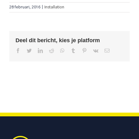
28 februari, 2016
|
Installation
Deel dit bericht, kies je platform
Facebook
Twitter
LinkedIn
Reddit
WhatsApp
Tumblr
Pinterest
Vk
E-
mail