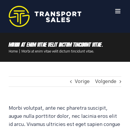
Skip
to
content
Morbi at enim vitae velit dictum tincidunt vitae.
Home
|
Morbi at enim vitae velit dictum tincidunt vitae.
Vorige
Volgende
Morbi volutpat, ante nec pharetra suscipit,
augue nulla porttitor dolor, nec lacinia eros elit
id arcu. Vivamus ultricies est eget sapien congue